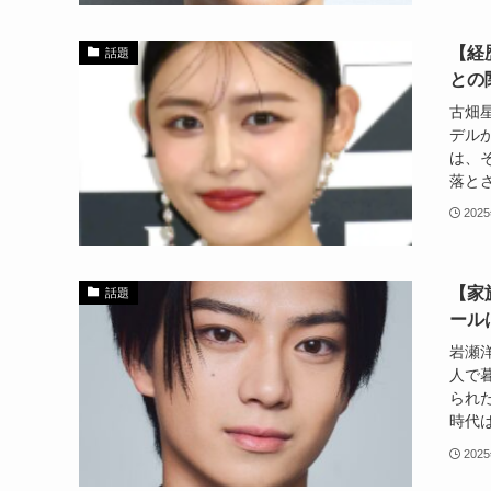
【経
話題
との
古畑
デルか
は、
落とさ
202
【家
話題
ール
岩瀬
人で
られ
時代は
202