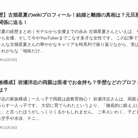
歴】古畑星夏のwikiプロフィール！結婚と離婚の真相は？元旦
関係に迫る！
星夏の経歴まとめ｜モデルから女優までの歩み 古畑星夏さんといえば、
ら女優、そして今やYouTuberまでこなす多才な女性です。 この記事で
そんな古畑星夏さんの華やかなキャリアを時系列で振り返りながら、実
れがちな「地味だけ...
5年12月15日
族構成】岩瀬洋志の両親は医者でお金持ち？学歴などのプロフ
は？
洋志の家族構成｜一人っ子で両親は超教育熱心！ 岩瀬洋志さんは、両親
暮らす一人っ子です。 大切に育てられたというより、「徹底的に鍛え上
た」と言ったほうがしっくりくるかもしれません。 ご本人いわく、子ど
空手や水泳、テニ...
5年12月15日