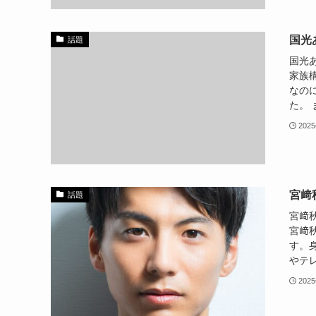
国光
話題
国光
家族
なの
た。 
202
宮﨑
話題
宮﨑
宮﨑秋
す。
やテレ
202