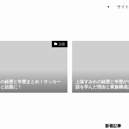
サイト
話題
学歴まとめ！サッカー
上坂すみれの経歴と学歴がすごい！ロ
！
語を学んだ理由と家族構成は？
新着記事