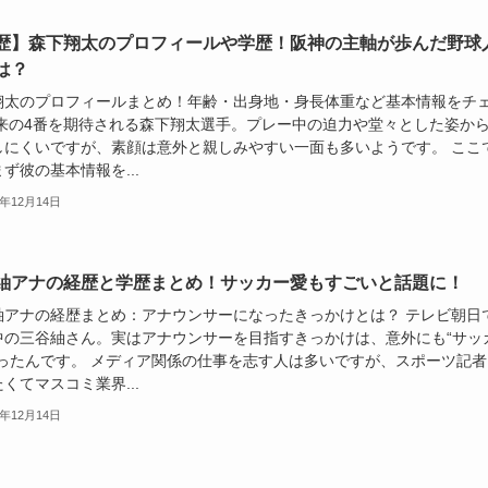
歴】森下翔太のプロフィールや学歴！阪神の主軸が歩んだ野球
は？
翔太のプロフィールまとめ！年齢・出身地・身長体重など基本情報をチ
将来の4番を期待される森下翔太選手。プレー中の迫力や堂々とした姿か
しにくいですが、素顔は意外と親しみやすい一面も多いようです。 ここ
ず彼の基本情報を...
5年12月14日
紬アナの経歴と学歴まとめ！サッカー愛もすごいと話題に！
紬アナの経歴まとめ：アナウンサーになったきっかけとは？ テレビ朝日
中の三谷紬さん。実はアナウンサーを目指すきっかけは、意外にも“サッ
だったんです。 メディア関係の仕事を志す人は多いですが、スポーツ記者
くてマスコミ業界...
5年12月14日