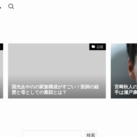
話題
あやのの家族構成がすごい！医師の経
宮﨑秋人の学歴と経
母としての素顔とは？
手は瀬戸康史の妹だ
検索