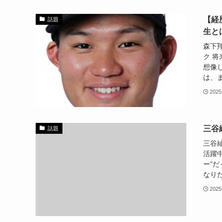
【経
話題
生と
森下
ク 
想像
は、ま
202
三谷
話題
三谷
活躍
ー”
なりた
202