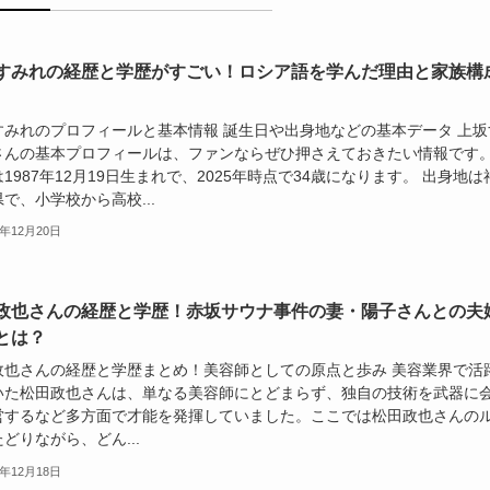
すみれの経歴と学歴がすごい！ロシア語を学んだ理由と家族構
すみれのプロフィールと基本情報 誕生日や出身地などの基本データ 上坂
さんの基本プロフィールは、ファンならぜひ押さえておきたい情報です
1987年12月19日生まれで、2025年時点で34歳になります。 出身地は
で、小学校から高校...
5年12月20日
政也さんの経歴と学歴！赤坂サウナ事件の妻・陽子さんとの夫
とは？
政也さんの経歴と学歴まとめ！美容師としての原点と歩み 美容業界で活
いた松田政也さんは、単なる美容師にとどまらず、独自の技術を武器に
営するなど多方面で才能を発揮していました。ここでは松田政也さんの
どりながら、どん...
5年12月18日