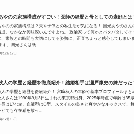
あやのの家族構成がすごい！医師の経歴と母としての素顔とは
あやのの家族構成は？夫や子供との私生活が気になる！ 国光あやのさん
構成、なかなか興味深いんですよね。 政治家って何かとバタバタしてそ
に、家族との時間も大切にしてる姿勢に、正直ちょっと感心してしまい
まず、国光さんは既...
5年12月17日
秋人の学歴と経歴を徹底紹介！結婚相手は瀬戸康史の妹だった
秋人の学歴と経歴を徹底紹介！ 宮﨑秋人の年齢や基本プロフィールまと
人さんは1990年9月3日生まれの東京都出身。2025年時点で年齢は35
身長は174cm、血液型はO型。スタイルの良さと爽やかなルックスで、
ビでも存在感を放っ...
5年12月15日