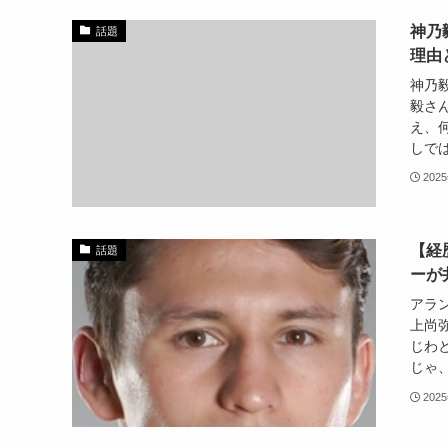
神乃
話題
理由
神乃
毅さ
え、
しでは
202
【経
話題
ーが
アラ
上尚
じわ
じゃ、
202