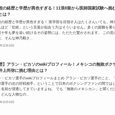
毅の経歴と学歴が異色すぎる！11浪8留から医師国家試験へ挑
とは？
毅の経歴と学歴が異色すぎる！ 医学部を目指す人はたくさんいても、神
んほど「壮絶」という言葉が似合う方はそういません。多くの困難を乗
何十年も夢を追い続けるその姿勢には、ただただ驚かされます。 この見
、そんな神乃毅さ...
5年12月14日
歴】アラン・ピカソのwikiプロフィール！メキシコの無敗ボク
井上尚弥に挑む理由とは？
ン・ピカソ選手のwikiプロフィールまとめ アラン・ピカソ選手のこと、
弥選手の次の対戦相手」ということで日本のボクシングファンの間では
と名前が浸透してきていますよね。 でも「無敗のメキシカン」と聞くだ
どんな人物なの...
5年12月13日