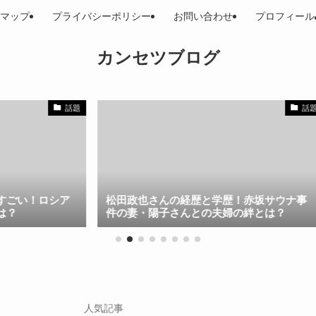
マップ
プライバシーポリシー
お問い合わせ
プロフィール
カンセツブログ
話題
話題
シア
松田政也さんの経歴と学歴！赤坂サウナ事
国光
件の妻・陽子さんとの夫婦の絆とは？
歴と
人気記事