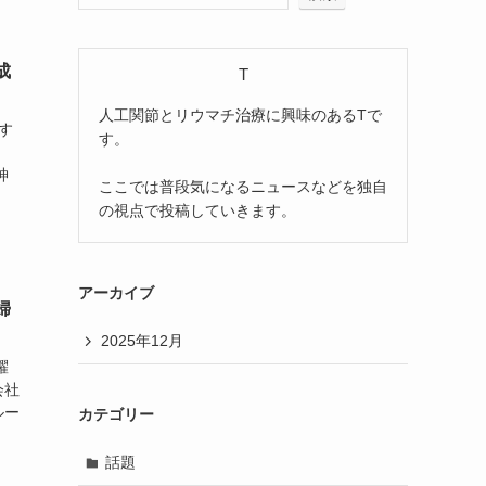
成
T
人工関節とリウマチ治療に興味のあるTで
す
す。
。
神
ここでは普段気になるニュースなどを独自
の視点で投稿していきます。
アーカイブ
婦
2025年12月
躍
会社
ルー
カテゴリー
話題