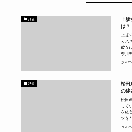
上坂
話題
は？
上坂
みれ
彼女は
奈川県
202
松田
話題
の絆
松田
して
を経
ツをた
202